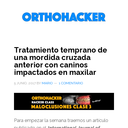
Saltar
Saltar
Saltar
al
a
al
contenido
la
pie
principal
barra
de
lateral
página
primaria
Tratamiento temprano de
una mordida cruzada
anterior con caninos
impactados en maxilar
5 JUNIO, 2017
BY
MARIO
1 COMENTARIO
Para empezar la semana traemos un artículo
publicado en el
International Journal of