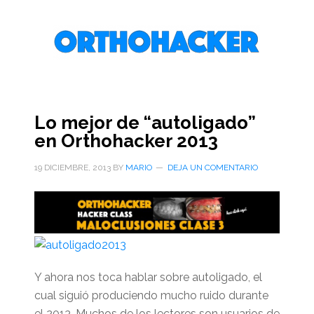
Saltar
Saltar
Saltar
al
a
al
contenido
la
pie
principal
barra
de
lateral
página
primaria
Lo mejor de “autoligado”
en Orthohacker 2013
19 DICIEMBRE, 2013
BY
MARIO
DEJA UN COMENTARIO
Y ahora nos toca hablar sobre autoligado, el
cual siguió produciendo mucho ruido durante
el 2013. Muchos de los lectores son usuarios de