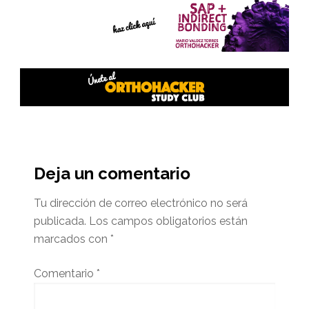
Interacciones
del
Deja un comentario
lector
Tu dirección de correo electrónico no será
publicada.
Los campos obligatorios están
marcados con
*
Comentario
*