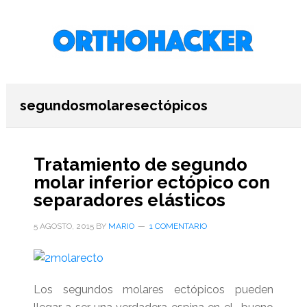
Saltar
Saltar
Saltar
al
a
al
contenido
la
pie
principal
barra
de
lateral
página
primaria
segundosmolaresectópicos
Tratamiento de segundo
molar inferior ectópico con
separadores elásticos
5 AGOSTO, 2015
BY
MARIO
1 COMENTARIO
Los segundos molares ectópicos pueden