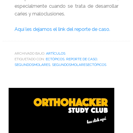
especialmente cuando se trata de desarrollar
caries y maloclusiones.
Aquí les dejamos el link del reporte de caso.
ARCHIVADO BAJO:
ARTÌCULOS
ETIQUETADO CON:
ECTÓPICOS
,
REPORTE DE CASO
,
SEGUNDOSMOLARES
,
SEGUNDOSMOLARESECTÓPICOS
Barra
lateral
primaria