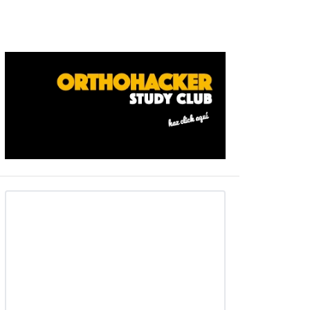
Barra
ateral
primaria