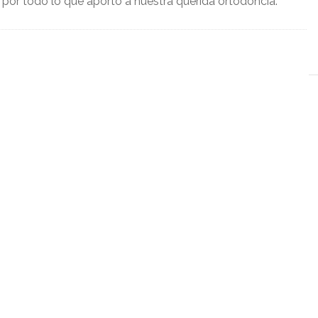
s por todo lo que aporto a nuestra querida ortodoncia.