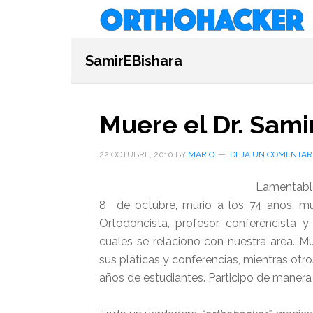
Saltar
Saltar
Saltar
al
a
al
contenido
la
pie
SamirEBishara
principal
barra
de
lateral
página
primaria
Muere el Dr. Samir
22 OCTUBRE, 2010
BY
MARIO
DEJA UN COMENTAR
Lamentable
8 de octubre, murio a los 74 años, m
Ortodoncista, profesor, conferencista y
cuales se relaciono con nuestra area. M
sus pláticas y conferencias, mientras ot
años de estudiantes. Participo de manera 