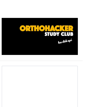
Barra
ateral
primaria