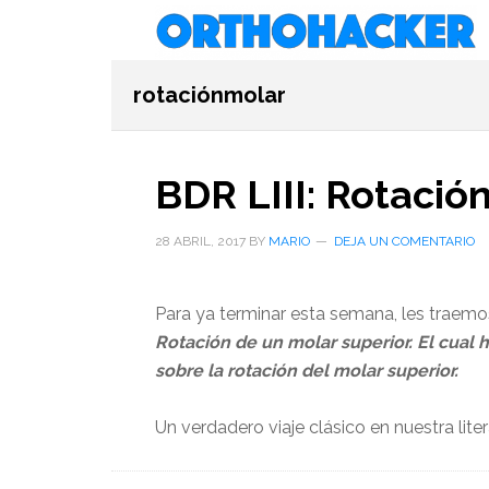
Saltar
Saltar
Saltar
al
a
al
contenido
la
pie
rotaciónmolar
principal
barra
de
lateral
página
primaria
BDR LIII: Rotació
28 ABRIL, 2017
BY
MARIO
DEJA UN COMENTARIO
Para ya terminar esta semana, les traemo
Rotación de un molar superior. El cual h
sobre la rotación del molar superior.
Un verdadero viaje clásico en nuestra lite