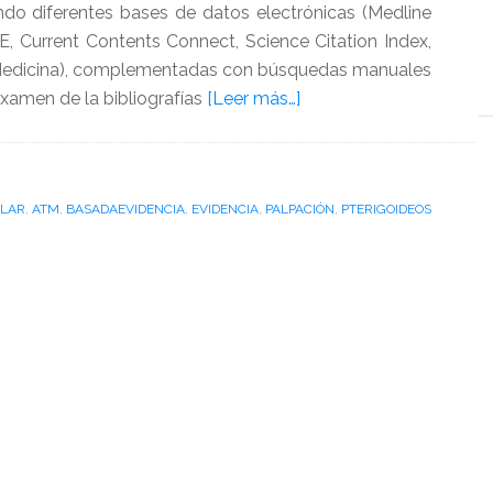
do diferentes bases de datos electrónicas (Medline
 Current Contents Connect, Science Citation Index,
Medicina), complementadas con búsquedas manuales
acerca
examen de la bibliografías
[Leer más…]
de
¿Existe
evidencia
ULAR
,
ATM
,
BASADAEVIDENCIA
,
EVIDENCIA
,
PALPACIÓN
sobre
,
PTERIGOIDEOS
la
palpación
de
los
pterigoideos
en
ortodoncia?