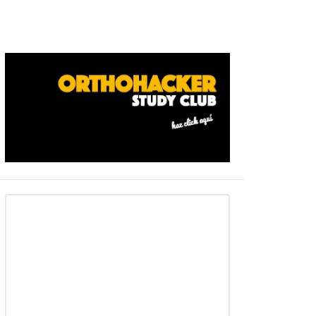
Barra
ateral
primaria