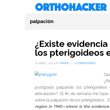
Saltar
Saltar
Saltar
al
a
al
contenido
la
pie
palpación
principal
barra
de
lateral
página
primaria
¿Existe evidencia
los pterigoideos 
21 ABRIL, 2014
BY
MARIO
1 COMENTARIO
Qu
¿R
postgrado palpando los pterigoideos 
articulación?. El fin de semana me tope
sobre la palpación de los pterigoideos. 
region in TMD—where is the evidence