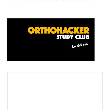
Barra
lateral
primaria