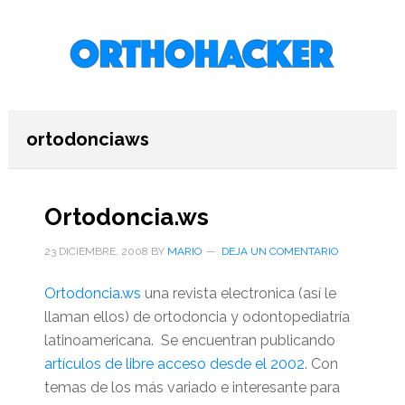
Saltar
Saltar
Saltar
al
a
al
contenido
la
pie
principal
barra
de
lateral
página
primaria
ortodonciaws
Ortodoncia.ws
23 DICIEMBRE, 2008
BY
MARIO
DEJA UN COMENTARIO
Ortodoncia.ws
una revista electronica (así le
llaman ellos) de ortodoncia y odontopediatría
latinoamericana. Se encuentran publicando
artículos de libre acceso desde el 2002
. Con
temas de los más variado e interesante para