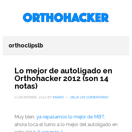
Saltar
Saltar
Saltar
al
a
al
contenido
la
pie
principal
barra
de
lateral
página
primaria
orthoclipslb
Lo mejor de autoligado en
Orthohacker 2012 (son 14
notas)
11 DICIEMBRE, 2012
BY
MARIO
DEJA UN COMENTARIO
Muy bien,
ya repasamos lo mejor de MBT
,
ahora toca el turno a lo mejor del autoligado en
acerca