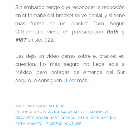
Sin embargo tengo que reconocer la reducción
en el tamaño del bracket se ve genial, y si tiene
más forma de un bracket Twin. Según
Orthometric viene en preescripción
Roth
y
MBT
en slot 022.
Les dejo un video demo sobre el bracket en
cuestión. Lo más seguro no llega aquí a
México, pero colegas de America del Sur
acerca
seguro lo consiguen.
[Leer más…]
de
Orthoclip
SLB,
ARCHIVADO BAJO:
NOTICIAS
ETIQUETADO CON:
AUTOLIGADO
,
AUTOLIGADOPASIVO
¿una
,
BRACKETS
,
BRASIL
,
MBT
,
ORTHOCLIPSLB
,
ORTHOMETRIC
,
copia
ROTH
,
SMARTCLIP
,
VIDEOS
,
YOUTUBE
del
Smartclip?