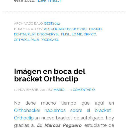
este 2012.
[Leer más…]
de
Lo
mejor
ARCHIVADO BAJO:
BEST2012
ETIQUETADO CON:
AUTOLIGADO
de
,
BESTOF2012
,
DAMON
,
DENTAURUM
,
DISCOVERYSL
,
FLISL
,
LO ME
,
ORMCO
,
autoligado
ORTHOCLIPSLB
,
PRODIGYSL
en
Orthohacker
2012
(son
Imágen en boca del
14
bracket Orthoclip
notas)
12 NOVIEMBRE, 2012
BY
MARIO
1 COMENTARIO
No tiene mucho tiempo que aquí en
Orthohacker hablamos sobre el bracket
Orthoclip
,un nuevo bracket de autoligado, hoy
gracias al
Dr. Marcos Peguero
, estudiante de