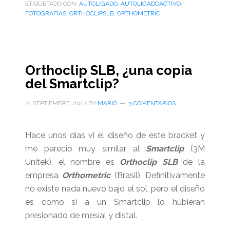
ETIQUETADO CON:
boca
AUTOLIGADO
,
AUTOLIGADOACTIVO
,
FOTOGRAFÍAS
,
ORTHOCLIPSLB
,
ORTHOMETRIC
del
bracket
Orthoclip
Orthoclip SLB, ¿una copia
del Smartclip?
21 SEPTIEMBRE, 2012
BY
MARIO
3 COMENTARIOS
Hace unos días vi el diseño de este bracket y
me parecio muy similar al
Smartclip
(3M
Unitek), el nombre es
Orthoclip SLB
de la
empresa
Orthometric
(Brasil). Definitivamente
no existe nada nuevo bajo el sol, pero el diseño
es como si a un Smartclip lo hubieran
presionado de mesial y distal.