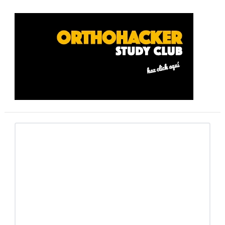
Barra
lateral
primaria