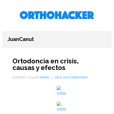
Saltar
Saltar
Saltar
al
a
al
contenido
la
pie
principal
barra
de
lateral
página
primaria
JuanCanut
Ortodoncia en crisis,
causas y efectos
16 ENERO, 2014
BY
MARIO
DEJA UN COMENTARIO