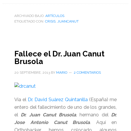
Ortodoncia
en
ARCHIVADO BAJO:
ARTÌCULOS
ETIQUETADO CON:
CRISIS
crisis,
,
JUANCANUT
causas
y
efectos
Fallece el Dr. Juan Canut
Brusola
20 SEPTIEMBRE, 2013
BY
MARIO
2 COMENTARIOS
Vía el
Dr. David Suàrez Quintanilla
(España) me
entero del fallecimiento de uno de los grandes,
el
Dr. Juan Canut Brusola
, hermano del
Dr.
Jose Antonio Canut Brusola
. Aquí en
Orthohacker hemos colocado algunos