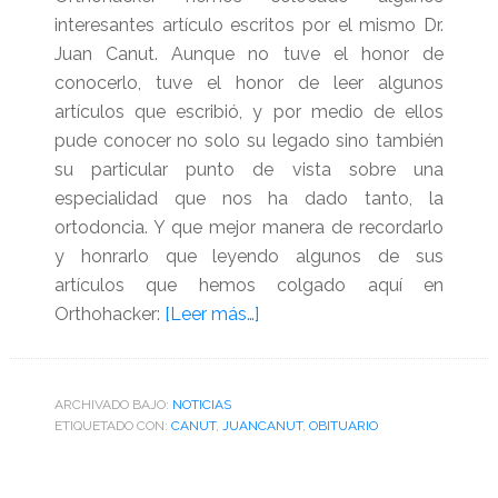
interesantes artículo escritos por el mismo Dr.
Juan Canut. Aunque no tuve el honor de
conocerlo, tuve el honor de leer algunos
artículos que escribió, y por medio de ellos
pude conocer no solo su legado sino también
su particular punto de vista sobre una
especialidad que nos ha dado tanto, la
ortodoncia. Y que mejor manera de recordarlo
y honrarlo que leyendo algunos de sus
artículos que hemos colgado aquí en
acerca
Orthohacker:
[Leer más…]
de
Fallece
el
ARCHIVADO BAJO:
NOTICIAS
ETIQUETADO CON:
CANUT
,
JUANCANUT
Dr.
,
OBITUARIO
Juan
Canut