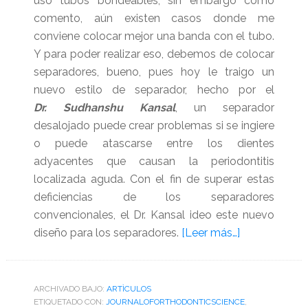
uso tubos bondeables, sin embargo como
comento, aún existen casos donde me
conviene colocar mejor una banda con el tubo.
Y para poder realizar eso, debemos de colocar
separadores, bueno, pues hoy le traigo un
nuevo estilo de separador, hecho por el
Dr. Sudhanshu Kansal
, un separador
desalojado puede crear problemas si se ingiere
o puede atascarse entre los dientes
adyacentes que causan la periodontitis
localizada aguda. Con el fin de superar estas
deficiencias de los separadores
convencionales, el Dr. Kansal ideo este nuevo
acerca
diseño para los separadores.
[Leer más…]
de
Biomecánica
del
ARCHIVADO BAJO:
ARTÌCULOS
ETIQUETADO CON:
JOURNALOFORTHODONTICSCIENCE
separador
,