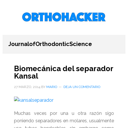
Saltar
Saltar
Saltar
al
a
al
contenido
la
pie
principal
barra
de
lateral
página
primaria
JournalofOrthodonticScience
Biomecánica del separador
Kansal
27 MARZO, 2014
BY
MARIO
DEJA UN COMENTARIO
Muchas veces por una u otra razón sigo
poniendo separadores en molares, usualmente