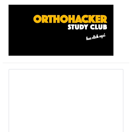
Barra
lateral
primaria