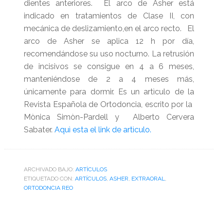
dientes anteriores. El arco de Asher está
indicado en tratamientos de Clase II, con
mecánica de deslizamiento,en el arco recto. El
arco de Asher se aplica 12 h por día,
recomendándose su uso nocturno. La retrusión
de incisivos se consigue en 4 a 6 meses,
manteniéndose de 2 a 4 meses más,
únicamente para dormir. Es un artìculo de la
Revista Española de Ortodoncia, escrito por la
Mònica Simòn-Pardell y Alberto Cervera
Sabater.
Aquì esta el link de artìculo.
ARCHIVADO BAJO:
ARTÌCULOS
ETIQUETADO CON:
ARTÍCULOS
,
ASHER
,
EXTRAORAL
,
ORTODONCIA REO