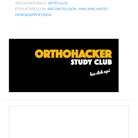
ARCHIVADO BAJO:
ARTÌCULOS
ETIQUETADO CON:
ARCOINTRUSIÓN
,
MINI IMPLANTES
,
MORDIDAPROFUNDA
Barra
lateral
primaria