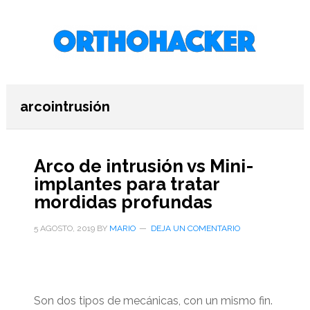
Saltar
Saltar
Saltar
al
a
al
contenido
la
pie
principal
barra
de
lateral
página
primaria
arcointrusión
Arco de intrusión vs Mini-
implantes para tratar
mordidas profundas
5 AGOSTO, 2019
BY
MARIO
DEJA UN COMENTARIO
Son dos tipos de mecánicas, con un mismo fin.