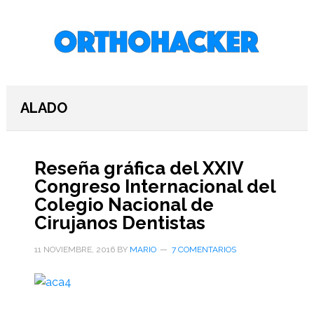
Saltar
Saltar
Saltar
al
a
al
contenido
la
pie
principal
barra
de
lateral
página
primaria
ALADO
Reseña gráfica del XXIV
Congreso Internacional del
Colegio Nacional de
Cirujanos Dentistas
11 NOVIEMBRE, 2016
BY
MARIO
7 COMENTARIOS