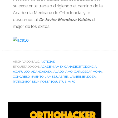
su excelente trabajo dirigiendo el camino de la
Academia Mexicana de Ortodoncia, y le
deseamos al
Dr Javier Mendoza Valdés
el
mejor de los éxitos.
ARCHIVADO BAJO:
NOTICIAS
ETIQUETADO CON:
ACADEMIAMEXICANADEORTODONCIA
,
ACAPULCO
,
ADANCASASA
,
ALADO
,
AMO
,
CARLOSCARMONA
,
CONGRESO
,
EVENTO
,
JAMESJJASPER
,
JAVIERMENDOZA
,
PATRICKBORBELY
,
ROBERTOJUSTUS
,
WFO
Barra
lateral