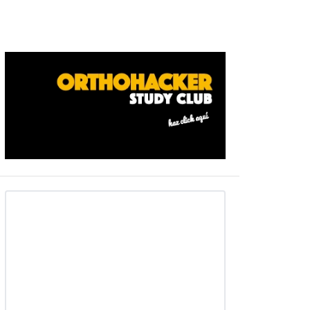
Barra
ateral
primaria