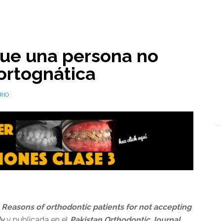
l
que una persona no
 ortognática
RIO
a
Reasons of orthodontic patients for not accepting
dy
y publicada en el
Pakistan Orthodontic Journal
,