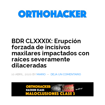
Saltar
Saltar
Saltar
al
a
al
contenido
la
pie
principal
barra
de
lateral
página
primaria
BDR CLXXXIX: Erupción
forzada de incisivos
maxilares impactados con
raíces severamente
dilaceradas
10 ABRIL, 2020
BY
MARIO
DEJA UN COMENTARIO