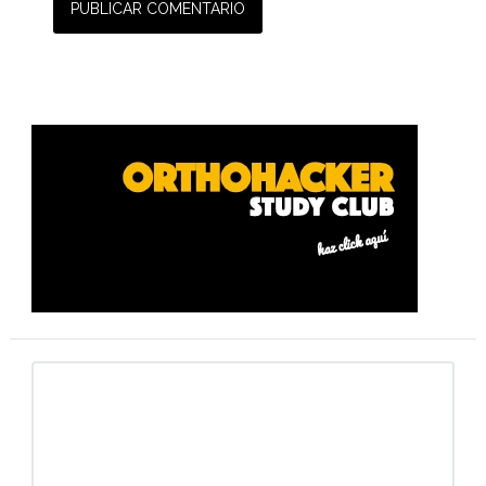
Barra
lateral
primaria