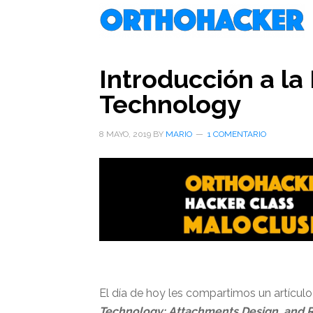
Saltar
Saltar
Saltar
al
a
al
contenido
la
pie
principal
barra
de
Introducción a la
lateral
página
Technology
primaria
8 MAYO, 2019
BY
MARIO
1 COMENTARIO
El día de hoy les compartimos un artícul
Technology: Attachments Design, and 