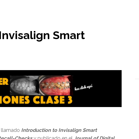
l
 Invisalign Smart
o llamado
Introduction to Invisalign Smart
Recall-Checks
y publicado en el
Journal of Digital