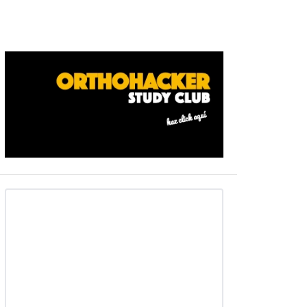
Barra
ateral
primaria