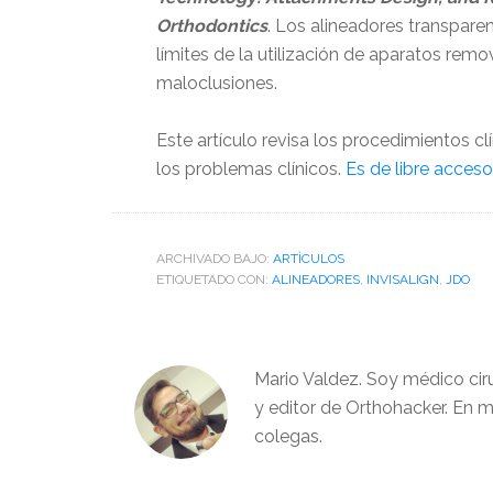
Orthodontics
. Los alineadores transpar
límites de la utilización de aparatos remo
maloclusiones.
Este artículo revisa los procedimientos 
los problemas clínicos.
Es de libre acceso 
ARCHIVADO BAJO:
ARTÌCULOS
ETIQUETADO CON:
ALINEADORES
,
INVISALIGN
,
JDO
Mario Valdez. Soy médico cir
y editor de Orthohacker. En m
colegas.