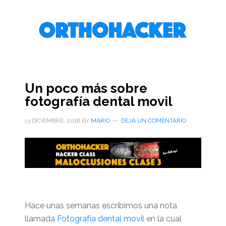
Saltar
Saltar
Saltar
al
a
al
contenido
la
pie
principal
barra
de
lateral
página
primaria
Un poco más sobre
fotografía dental movil
13 DICIEMBRE, 2018
BY
MARIO
DEJA UN COMENTARIO
Hace unas semanas escribimos una nota
llamada
Fotografía dental movil
en la cual