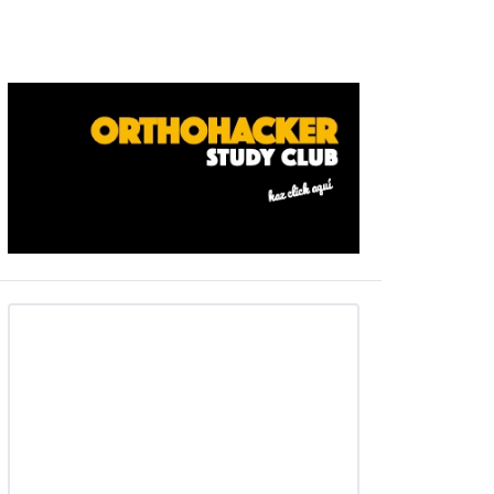
Barra
ateral
primaria