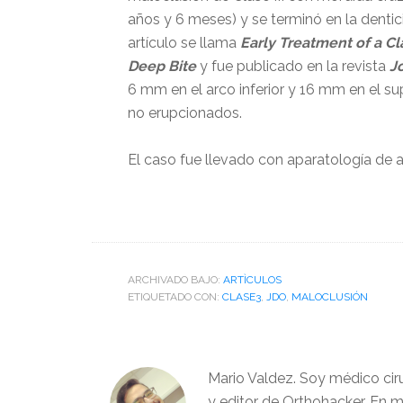
años y 6 meses) y se terminó en la denti
artículo se llama
Early Treatment of a Cl
Deep Bite
y fue publicado en la revista
J
6 mm en el arco inferior y 16 mm en el su
no erupcionados.
El caso fue llevado con aparatología de 
ARCHIVADO BAJO:
ARTÌCULOS
ETIQUETADO CON:
CLASE3
,
JDO
,
MALOCLUSIÓN
Mario Valdez. Soy médico cir
y editor de Orthohacker. En m