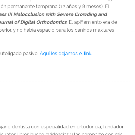
ción permanente temprana (12 años y 8 meses). El
ass III Malocclusion with Severe Crowding and
ournal of Digital Orthodontics
. El apiñamiento era de
perior, y no había espacio para los caninos maxilares
autoligado pasivo.
Aquí les dejamos el link.
ujano dentista con especialidad en ortodoncia, fundador
is ratos libres busco evidencias y las comparto con mis