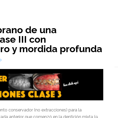
l
prano de una
ase III con
ro y mordida profunda
O
ento conservador (no extracciones) para la
zada anterior que comenzó en la dentición mixta (9