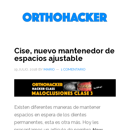
Saltar
Saltar
Saltar
al
a
al
contenido
la
pie
principal
barra
de
lateral
página
primaria
Cise, nuevo mantenedor de
espacios ajustable
19 JULIO, 2018
BY
MARIO
1 COMENTARIO
Existen diferentes maneras de mantener
espacios en espera de los dientes
permanentes, esta es otra más. Hoy les
presentamos un artículo de nombre
New