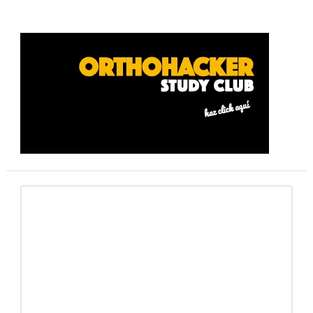
Barra
lateral
primaria