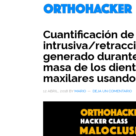
Saltar
Saltar
Saltar
al
a
al
contenido
la
pie
principal
barra
de
Cuantificación de
lateral
página
intrusiva/retrac
primaria
generado durante
masa de los dient
maxilares usando
12 ABRIL, 2018
BY
MARIO
DEJA UN COMENTARIO