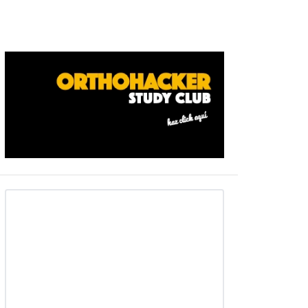
Barra
ateral
primaria