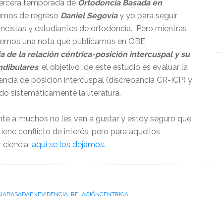
 tercera temporada de
Ortodoncia Basada en
remos de regreso
Daniel Segovia
y yo para seguir
oncistas y estudiantes de ortodoncia. Pero mientras
iremos una nota que publicamos en OBE
a de la relación céntrica-posición intercuspal y su
ndibulares
, el objetivo de este estudio es evaluar la
pancia de posición intercuspal (discrepancia CR-ICP) y
o sistemáticamente la literatura.
te a muchos no les van a gustar y estoy seguro que
iene conflicto de interés, pero para aquellos
 ciencia,
aquí se los dejamos.
IABASADAENEVIDENCIA
,
RELACIÓNCENTRICA