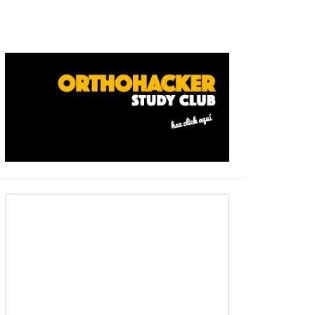
Barra
ateral
primaria