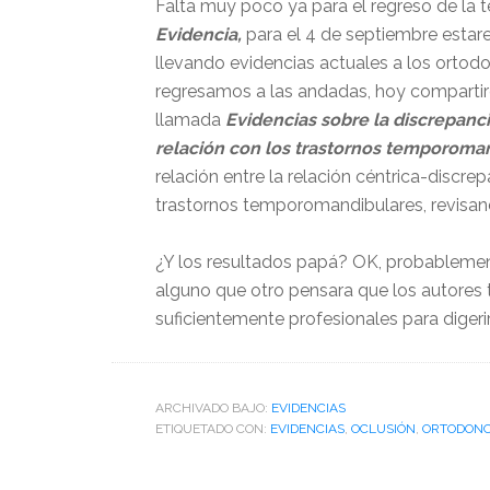
Falta muy poco ya para el regreso de la
Evidencia,
para el 4 de septiembre esta
llevando evidencias actuales a los ortod
regresamos a las andadas, hoy compart
llamada
Evidencias sobre la discrepanci
relación con los trastornos temporoma
relación entre la relación céntrica-discre
trastornos temporomandibulares, revisand
¿Y los resultados papá? OK, probablemen
alguno que otro pensara que los autores t
suficientemente profesionales para digerir
ARCHIVADO BAJO:
EVIDENCIAS
ETIQUETADO CON:
EVIDENCIAS
,
OCLUSIÓN
,
ORTODONC