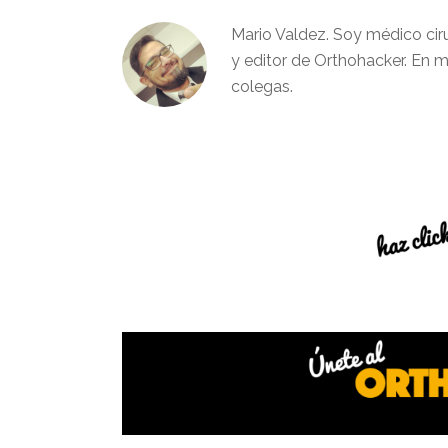
Mario Valdez. Soy médico cir
y editor de Orthohacker. En m
colegas.