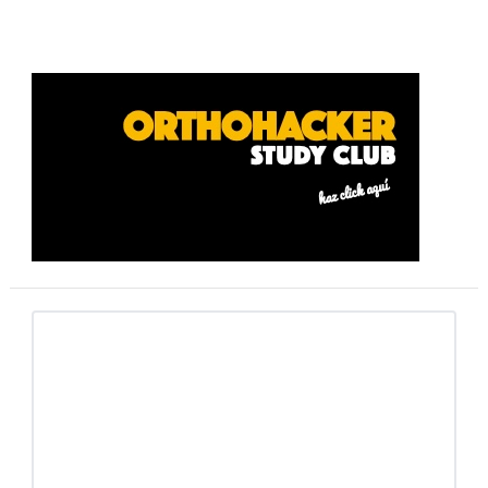
Barra
lateral
primaria