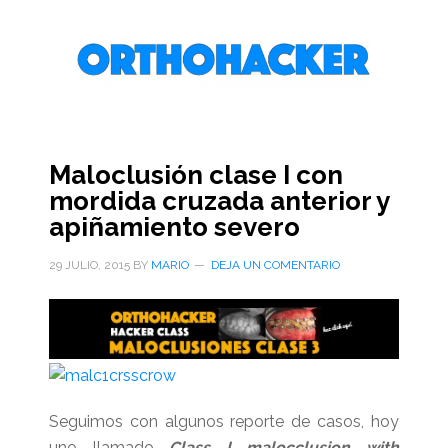
Saltar
Saltar
Saltar
al
a
al
contenido
la
pie
principal
barra
de
lateral
página
primaria
Maloclusión clase I con
mordida cruzada anterior y
apiñamiento severo
29 JULIO, 2015
BY
MARIO
DEJA UN COMENTARIO
Seguimos con algunos reporte de casos, hoy
uno llamado
Class I malocclusion with