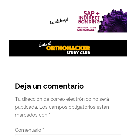
Interacciones
del
Deja un comentario
lector
Tu dirección de correo electrónico no será
publicada.
Los campos obligatorios están
marcados con
*
Comentario
*