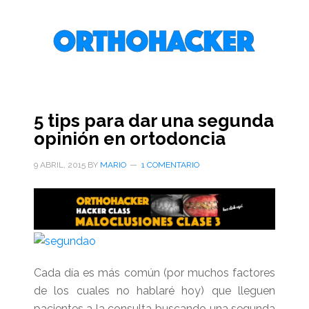
Saltar
Saltar
Saltar
al
a
al
contenido
la
pie
principal
barra
de
lateral
página
primaria
5 tips para dar una segunda
opinión en ortodoncia
9 ABRIL, 2015
BY
MARIO
1 COMENTARIO
Cada día es más común (por muchos factores
de los cuales no hablaré hoy) que lleguen
pacientes a la consulta buscando una segunda