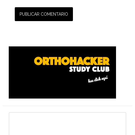
Barra
lateral
primaria