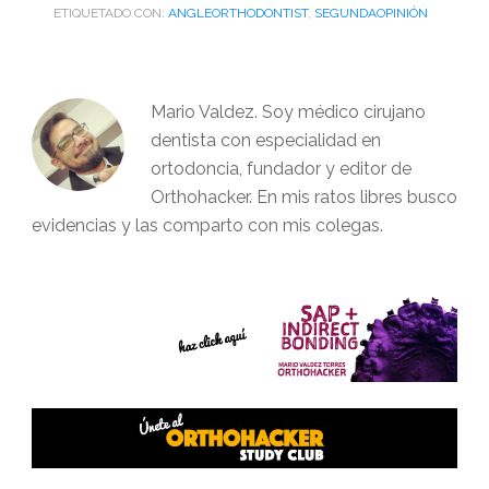
ETIQUETADO CON:
ANGLEORTHODONTIST
,
SEGUNDAOPINIÓN
Mario Valdez. Soy médico cirujano
dentista con especialidad en
ortodoncia, fundador y editor de
Orthohacker. En mis ratos libres busco
evidencias y las comparto con mis colegas.