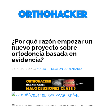
Saltar
Saltar
Saltar
al
a
al
contenido
la
pie
principal
barra
de
lateral
página
primaria
¿Por qué razón empezar un
nuevo proyecto sobre
ortodoncia basada en
evidencia?
2 MARZO, 2015
BY
MARIO
DEJA UN COMENTARIO
El día de hoy arranca un nuevo proyecto sobre