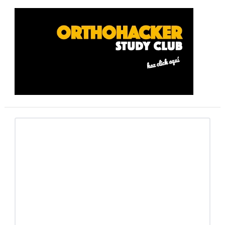
Barra
lateral
primaria