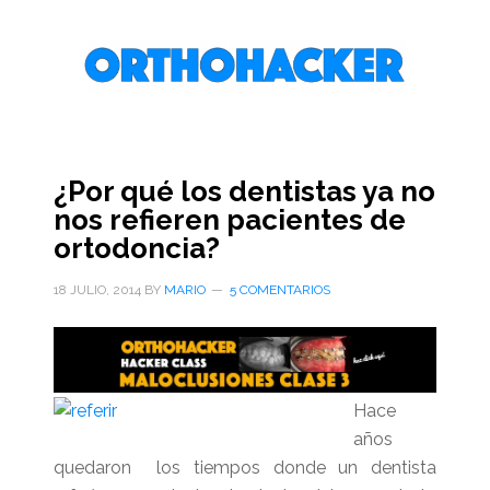
Saltar
Saltar
Saltar
al
a
al
contenido
la
pie
principal
barra
de
lateral
página
primaria
¿Por qué los dentistas ya no
nos refieren pacientes de
ortodoncia?
18 JULIO, 2014
BY
MARIO
5 COMENTARIOS
Hace
años
quedaron los tiempos donde un dentista