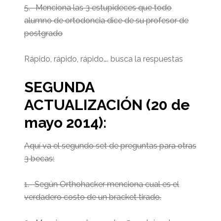
5.- Menciona las 3 estupideces que todo
alumno de ortodoncia dice de su profesor de
postgrado
Rápido, rápido, rápido…. busca la respuestas
SEGUNDA
ACTUALIZACIÓN (20 de
mayo 2014):
Aquí va el segundo set de preguntas para otras
3 becas:
1.- Según Orthohacker menciona cual es el
verdadero costo de un bracket tirado.