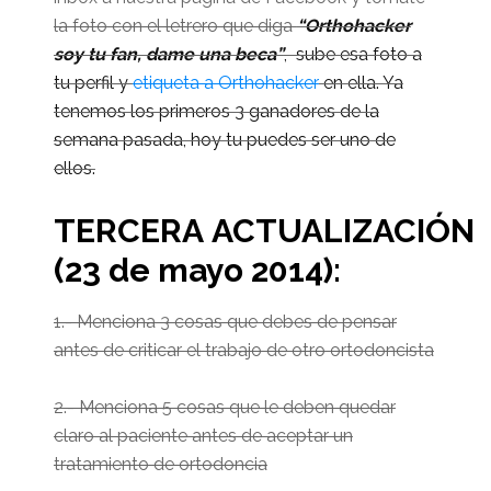
la foto con el letrero que diga
“Orthohacker
soy tu fan, dame una beca”
, sube esa foto a
tu perfil y
etiqueta a Orthohacker
en ella. Ya
tenemos los primeros 3 ganadores de la
semana pasada, hoy tu puedes ser uno de
ellos.
TERCERA ACTUALIZACIÓN
(23 de mayo 2014):
1.- Menciona 3 cosas que debes de pensar
antes de criticar el trabajo de otro ortodoncista
2.- Menciona 5 cosas que le deben quedar
claro al paciente antes de aceptar un
tratamiento de ortodoncia