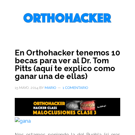
Saltar
Saltar
Saltar
al
a
al
contenido
la
pie
principal
barra
de
lateral
página
primaria
En Orthohacker tenemos 10
becas para ver al Dr. Tom
Pitts (aquí te explico como
ganar una de ellas)
15 MAYO, 2014
BY
MARIO
1 COMENTARIO
Nos estamos poniendo la del Puebla (si eres