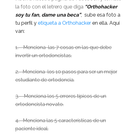
la foto con el letrero que diga
“Orthohacker
soy tu fan, dame una beca”
, sube esa foto a
tu perfil y
etiqueta a Orthohacker
en ella. Aquí
van:
1.- Menciona las 7 cosas en las que debe
invertir un ortodoncistas.
2.- Menciona los 10 pasos para ser un mejor
estudiante de ortodoncia.
3.- Menciona los 5 errores típicos de un
ortodoncista novato.
4.- Menciona las 5 características de un
paciente ideal.