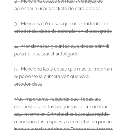
2.- Menciona cuales son las 5 ventajas de
aprender a usar brackets de cero grados
3.- Menciona 10 cosas que un estudiante de
ortodoncia debe de aprender en el postgrado
4.- Menciona los 3 puntos que debes admitir
para no idealizar el autoligado
5.- Menciona las 2 cosas que más le importan
al paciente la primera vez que va al
ortodoncista
Muy importante, recuerda que todas las
respuestas a estas preguntas se encuentran
aquí mismo en Orthohacker, búscalas rápido,
mándanos las respuestas correctas en por un
inbox a nuestra página de Facebook y tomate