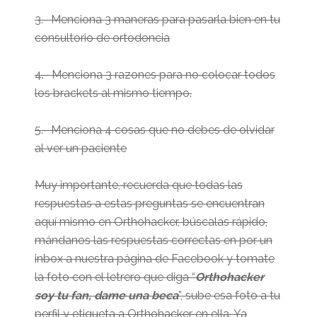
3.- Menciona 3 maneras para pasarla bien en tu
consultorio de ortodoncia
4.- Menciona 3 razones para no colocar todos
los brackets al mismo tiempo.
5.- Menciona 4 cosas que no debes de olvidar
al ver un paciente
Muy importante, recuerda que todas las
respuestas a estas preguntas se encuentran
aquí mismo en Orthohacker, búscalas rápido,
mándanos las respuestas correctas en por un
inbox a nuestra página de Facebook y tomate
la foto con el letrero que diga “
Orthohacker
soy tu fan, dame una beca
”, sube esa foto a tu
perfil y etiqueta a Orthohacker en ella. Ya