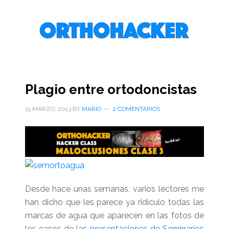
Saltar
Saltar
Saltar
al
a
al
contenido
la
pie
principal
barra
de
lateral
página
primaria
Plagio entre ortodoncistas
15 MARZO, 2013
BY
MARIO
2 COMENTARIOS
Desde hace unas semanas, varios lectores me
han dicho que les parece ya ridículo todas las
marcas de agua que aparecen en las fotos de
los casos de las
presentaciones de Seminarios