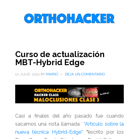
Saltar
Saltar
Saltar
al
a
al
contenido
la
pie
principal
barra
de
lateral
página
primaria
Curso de actualización
MBT-Hybrid Edge
12 JULIO, 2011
BY
MARIO
DEJA UN COMENTARIO
Casi a finales del año pasado fue cuando
sacamos una nota llamada
“Artículo sobre la
nueva técnica Hybrid-Edge”
”
escrito por los