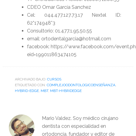
CDEO Omar García Sanchez
Cel: 044.477.127.73.17 Nextel ID:
62*174948*3
Consultorio: 01.477.1.95.50.55
email: ortodentalgarcia@hotmail.com
facebook: https://www.facebook.com/event.p
eid=199011863474105
ARCHIVADO BAJO:
CURSOS
ETIQUETADO CON:
COMPLEJOODONTOLOGICOENSEÑANZA
,
HYBRID-EDGE
,
MBT
,
MBT-HYBRIDEDGE
Mario Valdez. Soy médico cirujano
dentista con especialidad en
ortodoncia, fundador y editor de