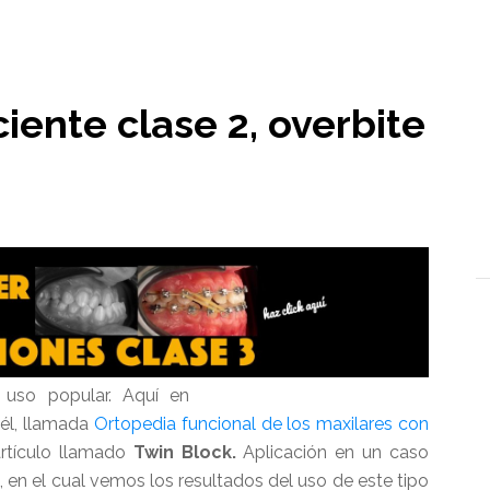
l
iente clase 2, overbite
 uso popular. Aquí en
él, llamada
Ortopedia funcional de los maxilares con
artículo llamado
Twin Block.
Aplicación en un caso
, en el cual vemos los resultados del uso de este tipo