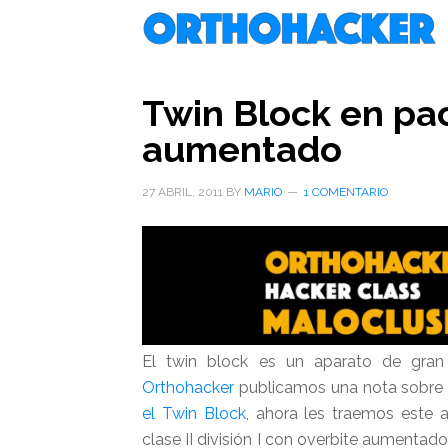
Saltar
Saltar
Saltar
al
a
al
contenido
la
pie
principal
barra
de
Twin Block en pac
lateral
página
aumentado
primaria
27 ABRIL, 2011
BY
MARIO
1 COMENTARIO
El twin block es un aparato de gran
Orthohacker
publicamos una nota sobre 
el Twin Block
, ahora les traemos este 
clase II división I con overbite aumentado