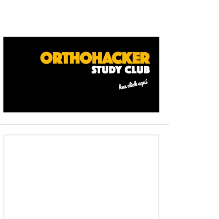
Barra
ateral
primaria