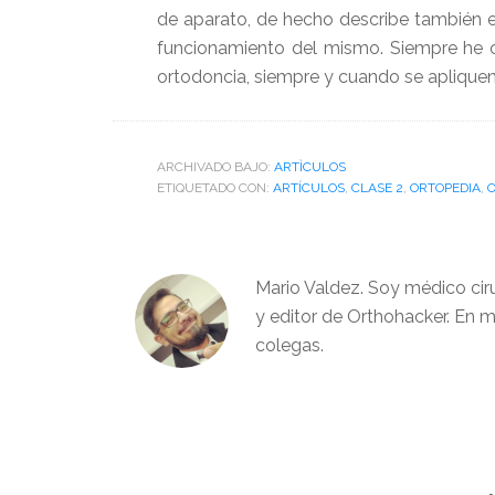
de aparato, de hecho describe también el
funcionamiento del mismo. Siempre he c
ortodoncia, siempre y cuando se aplique
ARCHIVADO BAJO:
ARTÌCULOS
ETIQUETADO CON:
ARTÍCULOS
,
CLASE 2
,
ORTOPEDIA
,
Mario Valdez. Soy médico cir
y editor de Orthohacker. En m
colegas.