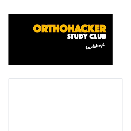
Barra
lateral
primaria