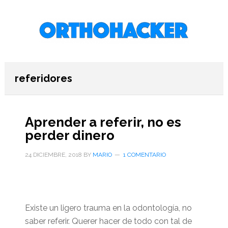
Saltar
Saltar
Saltar
al
a
al
contenido
la
pie
principal
barra
de
lateral
página
primaria
referidores
Aprender a referir, no es
perder dinero
24 DICIEMBRE, 2018
BY
MARIO
1 COMENTARIO
Existe un ligero trauma en la odontología, no
saber referir. Querer hacer de todo con tal de