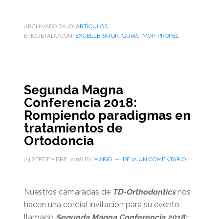
ARCHIVADO BAJO:
ARTÌCULOS
ETIQUETADO CON:
EXCELLERATOR
,
GUÍAS
,
MOP
,
PROPEL
Segunda Magna
Conferencia 2018:
Rompiendo paradigmas en
tratamientos de
Ortodoncia
24 SEPTIEMBRE, 2018
BY
MARIO
DEJA UN COMENTARIO
Nuestros camaradas de
TD-Orthodontics
nos
hacen una cordial invitación para su evento
llamado
Segunda Magna Conferencia 2018: