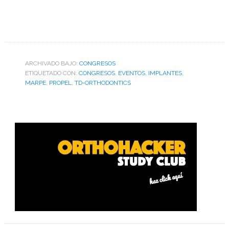
ARCHIVADO BAJO:
CONGRESOS
ETIQUETADO CON:
CONGRESOS
,
EVENTOS
,
IMPLANTES
,
MARPE
,
PROPEL
,
TD-ORTHODONTICS
Barra
lateral
primaria