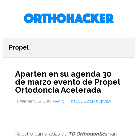
Saltar
Saltar
Saltar
al
a
al
contenido
la
pie
principal
barra
de
lateral
página
primaria
Propel
Aparten en su agenda 30
de marzo evento de Propel
Ortodoncia Acelerada
18 FEBRERO, 2019
BY
MARIO
DEJA UN COMENTARIO
Nuestro camaradas de
TD Orthodontics
han