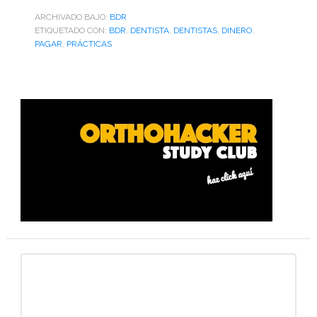
ARCHIVADO BAJO:
BDR
ETIQUETADO CON:
BDR
,
DENTISTA
,
DENTISTAS
,
DINERO
,
PAGAR
,
PRÁCTICAS
Barra
lateral
primaria