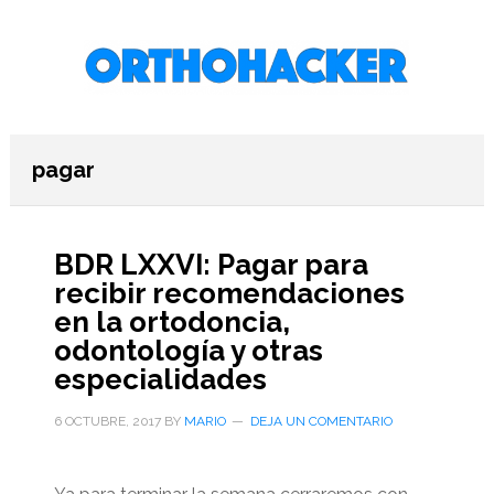
Saltar
Saltar
Saltar
al
a
al
contenido
la
pie
principal
barra
de
lateral
página
primaria
pagar
BDR LXXVI: Pagar para
recibir recomendaciones
en la ortodoncia,
odontología y otras
especialidades
6 OCTUBRE, 2017
BY
MARIO
DEJA UN COMENTARIO