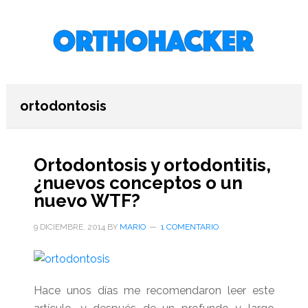
Saltar
Saltar
Saltar
al
a
al
contenido
la
pie
principal
barra
de
lateral
página
primaria
ortodontosis
Ortodontosis y ortodontitis,
¿nuevos conceptos o un
nuevo WTF?
9 DICIEMBRE, 2014
BY
MARIO
1 COMENTARIO
Hace unos días me recomendaron leer este