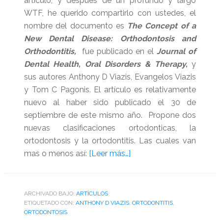
artículo, y después de un profundo y largo
WTF, he querido compartirlo con ustedes, el
nombre del documento es
The Concept of a
New Dental Disease: Orthodontosis and
Orthodontitis,
fue publicado en el
Journal of
Dental Health, Oral Disorders & Therapy,
y
sus autores Anthony D Viazis, Evangelos Viazis
y Tom C Pagonis. El artículo es relativamente
nuevo al haber sido publicado el 30 de
septiembre de este mismo año. Propone dos
nuevas clasificaciones ortodonticas, la
ortodontosis y la ortodontitis. Las cuales van
acerca
mas o menos así:
[Leer más…]
de
Ortodontosis
y
ARCHIVADO BAJO:
ARTÌCULOS
ETIQUETADO CON:
ANTHONY D VIAZIS
,
ortodontitis,
ORTODONTITIS
,
ORTODONTOSIS
¿nuevos