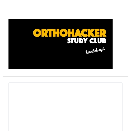
Barra
lateral
primaria