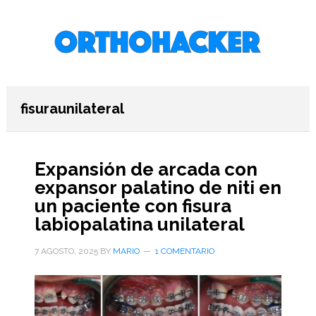
Saltar
Saltar
Saltar
al
a
al
contenido
la
pie
principal
barra
de
lateral
página
primaria
fisuraunilateral
Expansión de arcada con
expansor palatino de niti en
un paciente con fisura
labiopalatina unilateral
7 AGOSTO, 2025
BY
MARIO
1 COMENTARIO