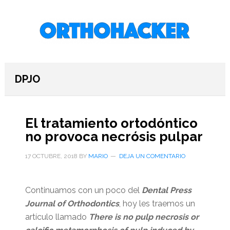
Saltar
Saltar
Saltar
al
a
al
contenido
la
pie
principal
barra
de
lateral
página
primaria
DPJO
El tratamiento ortodóntico
no provoca necrósis pulpar
17 OCTUBRE, 2018
BY
MARIO
DEJA UN COMENTARIO
Continuamos con un poco del
Dental Press
Journal of Orthodontics
, hoy les traemos un
artículo llamado
There is no pulp necrosis or