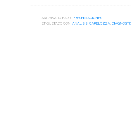
de
Presentación
sobre
ARCHIVADO BAJO:
PRESENTACIONES
ETIQUETADO CON:
ANALISIS
,
CAPELOZZA
patrones
,
DIAGNOSTI
faciales
Capelooza