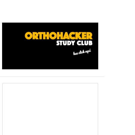
Barra
ateral
primaria