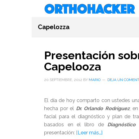
Saltar
Saltar
Saltar
al
a
al
contenido
la
pie
Capelozza
principal
barra
de
lateral
página
primaria
Presentación sobr
Capelooza
20 SEPTIEMBRE, 2012
BY
MARIO
DEJA UN COMENT
El día de hoy comparto con ustedes una 
hecha por el
Dr. Orlando Rodríguez
, en
facial para el diagnóstico y plan de t
basados en el libro de
Diagnóstico
acerca
presentación:
[Leer más…]