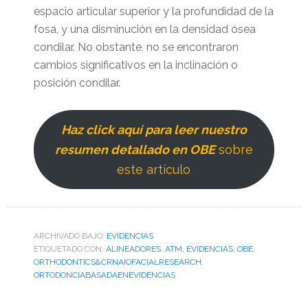
espacio articular superior y la profundidad de la
fosa, y una disminución en la densidad ósea
condilar. No obstante, no se encontraron
cambios significativos en la inclinación o
posición condilar.
Haz click aquí para leer nuestro
resumen detallado en OBE
sobre
este artículo
ARCHIVADO BAJO:
EVIDENCIAS
ETIQUETADO CON:
ALINEADORES
,
ATM
,
EVIDENCIAS
,
OBE
,
ORTHODONTICS&CRNAIOFACIALRESEARCH
,
ORTODONCIABASADAENEVIDENCIAS