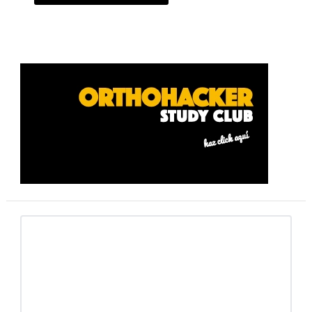
Barra
lateral
primaria