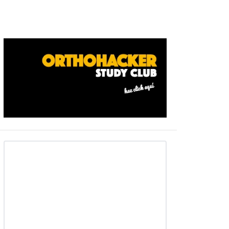
Barra
ateral
primaria