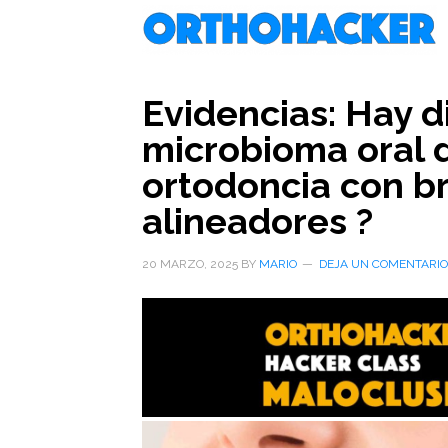
Saltar
Saltar
Saltar
al
a
al
contenido
la
pie
principal
barra
de
Evidencias: Hay d
lateral
página
microbioma oral 
primaria
ortodoncia con b
alineadores ?
20 MARZO, 2025
BY
MARIO
DEJA UN COMENTARIO