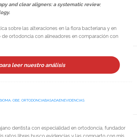
py and clear aligners: a systematic review
,
logy.
ica sobre las alteraciones en la flora bacteriana y en
to de ortodoncia con alineadores en comparación con
para leer nuestro análisis
BIOMA
,
OBE
,
ORTODONCIABASADAENEVIDENCIAS
ujano dentista con especialidad en ortodoncia, fundador
is ratos libres busco evidencias y las comparto con mis