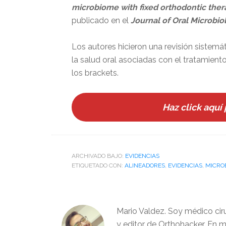
microbiome with fixed orthodontic thera
publicado en el
Journal of Oral Microbio
Los autores hicieron una revisión sistemát
la salud oral asociadas con el tratamien
los brackets.
Haz click aquí 
ARCHIVADO BAJO:
EVIDENCIAS
ETIQUETADO CON:
ALINEADORES
,
EVIDENCIAS
,
MICRO
Mario Valdez. Soy médico cir
y editor de Orthohacker. En m