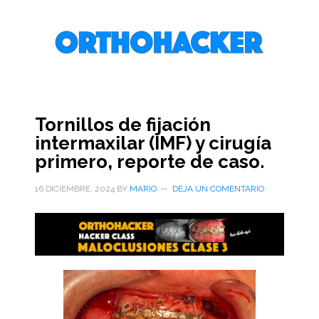
Saltar
Saltar
Saltar
al
a
al
contenido
la
pie
principal
barra
de
lateral
página
primaria
Tornillos de fijación
intermaxilar (IMF) y cirugía
primero, reporte de caso.
16 DICIEMBRE, 2024
BY
MARIO
DEJA UN COMENTARIO