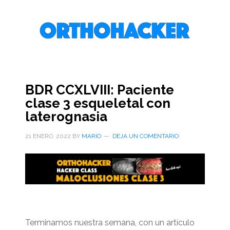
Saltar
Saltar
Saltar
al
a
al
contenido
la
pie
principal
barra
de
lateral
página
primaria
BDR CCXLVIII: Paciente
clase 3 esqueletal con
laterognasia
21 ENERO, 2022
BY
MARIO
DEJA UN COMENTARIO
Terminamos nuestra semana, con un artículo