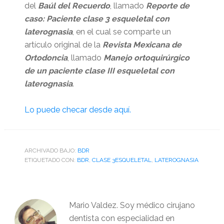
del
Baúl del Recuerdo
, llamado
Reporte de
caso: Paciente clase 3 esqueletal con
laterognasia
, en el cual se comparte un
artículo original de la
Revista Mexicana de
Ortodoncia
, llamado
Manejo ortoquirúrgico
de un paciente clase III esqueletal con
laterognasia
.
Lo puede checar desde aquí.
ARCHIVADO BAJO:
BDR
ETIQUETADO CON:
BDR
,
CLASE 3ESQUELETAL
,
LATEROGNASIA
Mario Valdez. Soy médico cirujano
dentista con especialidad en