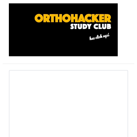
Barra
lateral
primaria