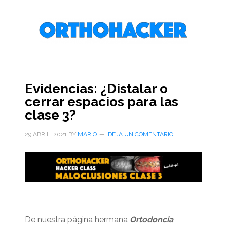
Saltar
Saltar
Saltar
al
a
al
contenido
la
pie
principal
barra
de
lateral
página
primaria
Evidencias: ¿Distalar o
cerrar espacios para las
clase 3?
29 ABRIL, 2021
BY
MARIO
DEJA UN COMENTARIO
De nuestra página hermana
Ortodoncia