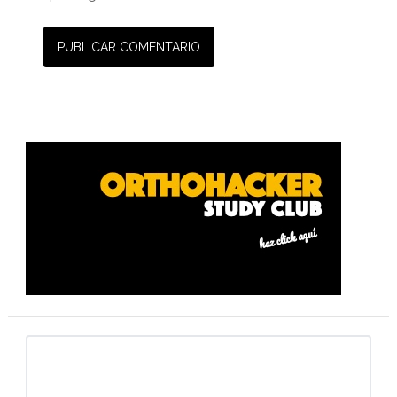
Barra
lateral
primaria