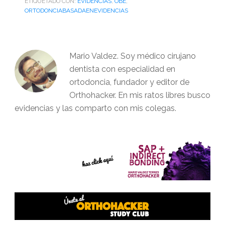
ETIQUETADO CON:
EVIDENCIAS
,
OBE
,
ORTODONCIABASADAENEVIDENCIAS
Mario Valdez. Soy médico cirujano
dentista con especialidad en
ortodoncia, fundador y editor de
Orthohacker. En mis ratos libres busco
evidencias y las comparto con mis colegas.