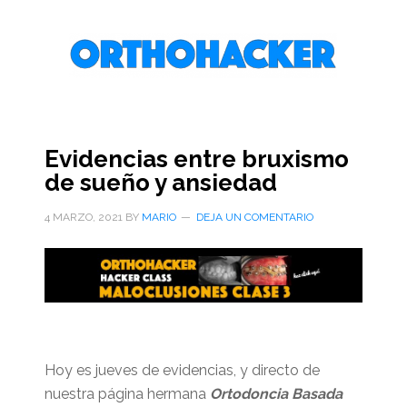
Saltar
Saltar
Saltar
al
a
al
contenido
la
pie
principal
barra
de
lateral
página
primaria
Evidencias entre bruxismo
de sueño y ansiedad
4 MARZO, 2021
BY
MARIO
DEJA UN COMENTARIO
Hoy es jueves de evidencias, y directo de
nuestra página hermana
Ortodoncia Basada