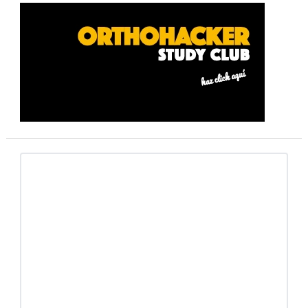
Barra
lateral
primaria