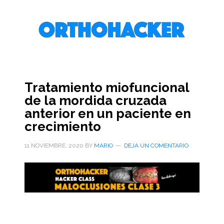
Saltar
Saltar
Saltar
al
a
al
contenido
la
pie
principal
barra
de
lateral
página
primaria
Tratamiento miofuncional
de la mordida cruzada
anterior en un paciente en
crecimiento
11 NOVIEMBRE, 2020
BY
MARIO
DEJA UN COMENTARIO