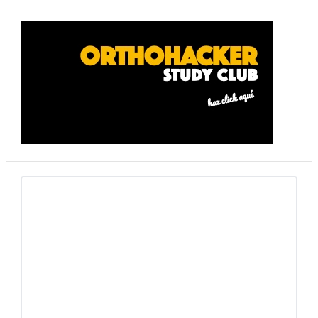
Barra
lateral
primaria