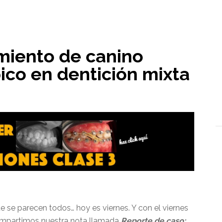
l
amiento de canino
ico en dentición mixta
se parecen todos… hoy es viernes. Y con el viernes
ompartimos nuestra nota llamada
Reporte de caso: