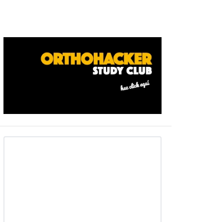
Barra
ateral
primaria