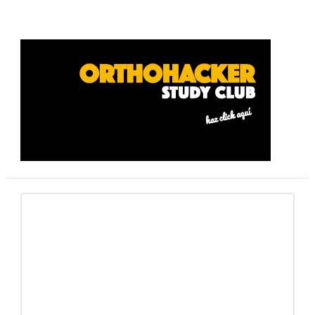
Barra
lateral
primaria