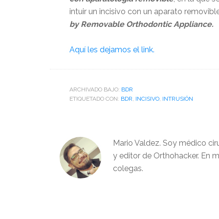
intuir un incisivo con un aparato removib
by Removable Orthodontic Appliance.
Aquí les dejamos el link.
ARCHIVADO BAJO:
BDR
ETIQUETADO CON:
BDR
,
INCISIVO
,
INTRUSIÓN
Mario Valdez. Soy médico cir
y editor de Orthohacker. En m
colegas.