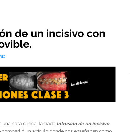
l
ón de un incisivo con
vible.
RIO
s una nota clínica llamada
Intrusión de un incisivo
 se compartió un artículo donde nos enseñaban como