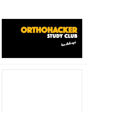
Barra
ateral
primaria