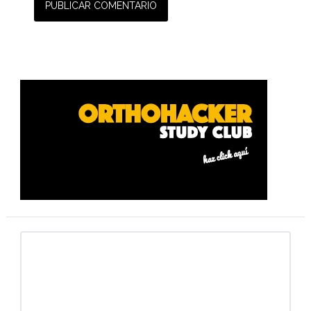
Barra
lateral
primaria