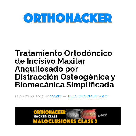
Saltar
Saltar
Saltar
al
a
al
contenido
la
pie
principal
barra
de
lateral
página
primaria
Tratamiento Ortodóncico
de Incisivo Maxilar
Anquilosado por
Distracción Osteogénica y
Biomecánica Simplificada
12 AGOSTO, 2019
BY
MARIO
DEJA UN COMENTARIO