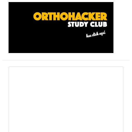
Barra
lateral
primaria