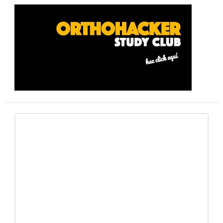
Barra
lateral
primaria