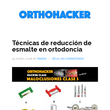
Saltar
Saltar
Saltar
al
a
al
contenido
la
pie
principal
barra
de
lateral
página
primaria
Técnicas de reducción de
esmalte en ortodoncia
19 JUNIO, 2018
BY
MARIO
DEJA UN COMENTARIO